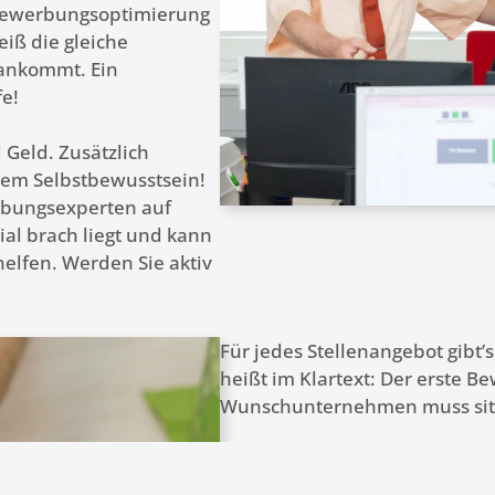
Bewerbungsoptimierung
leiß die gleiche
ankommt. Ein
fe!
 Geld. Zusätzlich
rem Selbstbewusstsein!
rbungsexperten auf
ial brach liegt und kann
helfen. Werden Sie aktiv
Für jedes Stellenangebot gibt’
heißt im Klartext: Der erste 
Wunschunternehmen muss sit
Ob eine Bewerbung „funktionie
Kriterien festmachen. Aber ha